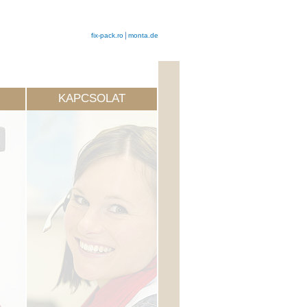
fix-pack.ro
monta.de
KAPCSOLAT