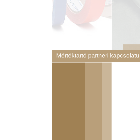
Mértéktartó partneri kapcsolat