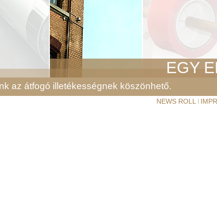
EGY E
unk az átfogó illetékességnek köszönhető.
NEWS ROLL
IMP